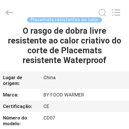
2026
Shaoxing
Biaoyi
Hardware
Products
Placemats resistentes ao calor
Co.,Ltd.
All
O rasgo de dobra livre
CASA
Rights
Reserved.
resistente ao calor criativo do
PRODUTOS
corte de Placemats
resistente Waterproof
SOBRE
NÓS
Lugar de
China
origem:
EXCURSÃO
Marca:
BY FOOD WARMER
DA
Certificação:
CE
FÁBRICA
Número do
CD07
modelo: