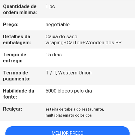
CONTROLE
Quantidade de
1 pc
ordem mínima:
DA
QUALIDADE
Preço:
negotiable
Detalhes da
Caixa do saco
CONTACTE-
embalagem:
wraping+Carton+Wooden dos PP
NOS
Tempo de
15 dias
entrega:
PEÇA
Termos de
T / T, Western Union
pagamento:
UMAS
Habilidade da
5000 blocos pelo dia
CITAÇÕES
fonte:
Realçar:
,
esteira de tabela do restaurante
MAPA
multi placemats coloridos
DO
SITE
MELHOR PREÇO