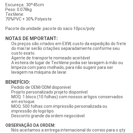
Escureça.: 30*45cm
Peso: 0.078kg
Textilene:
70%PVC + 30% Polyeste
Pacote da unidade: pacote do saco 10pcs/poly
NOTAS DE MPORTANT:
Os preços são citados em EXW, custo da expedição do frete
do mar/ar serão citações separadamente conforme seu
custo exato.
Agente de transporte nomeado aceitável
A esteira de lugar de Textilene podia ser lavagem à mão ou
limpeza com pano molhado, para não sugerir para ser
lavagem na máquina de lavar.
BENEFÍCIO:
Pedido de OEM/ODM disponível.
Projeto personalizado projeto disponível.
MOQ: 1 bloco (10 folhas) com nossos artigos conservados
em estoque.
MOQ: 500 folhas com impressão personalizada ou
impressão do logotipo.
Desconto grande da ordem negociável.
OBSERVAÇÃO DA ORDEM:
Nós aceitamos a entrega internacional do correio para o qty