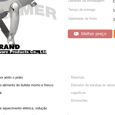
Detalhes da embalagem:
O
Tempo de entrega:
1
Habilidade da fonte:
1
Melhor preço
 atrito o prato
Materiais:
o alimento do bufete morno e fresco
Diâmetro da bandeja do alime
al
superfície:
Dimensões:
e aquecimento elétrica, indução