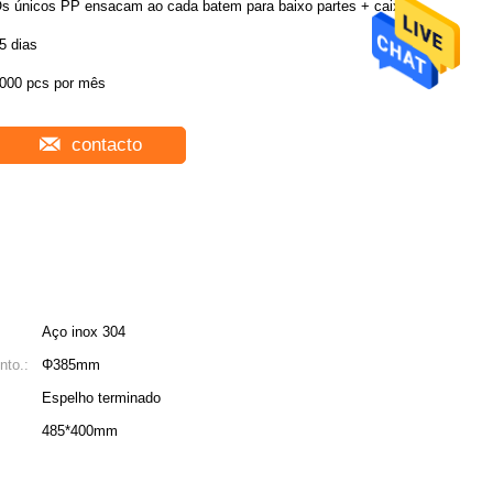
s únicos PP ensacam ao cada batem para baixo partes + caixa
5 dias
000 pcs por mês
contacto
Aço inox 304
nto.:
Φ385mm
Espelho terminado
485*400mm