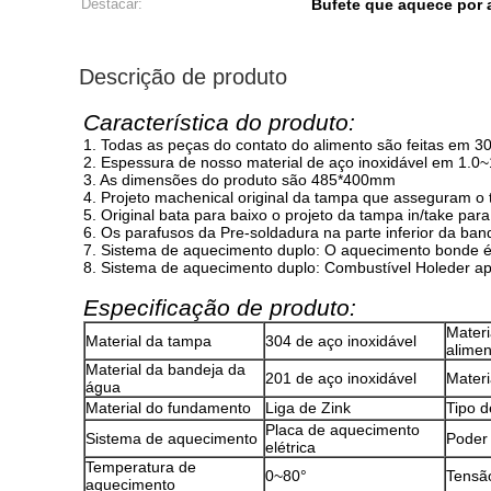
Destacar:
Bufete que aquece por a
Descrição de produto
Característica do produto:
1. Todas as peças do contato do alimento são feitas em 30
2. Espessura de nosso material de aço inoxidável em 1.
3. As dimensões do produto são 485*400mm
4. Projeto machenical original da tampa que asseguram o 
5. Original bata para baixo o projeto da tampa in/take par
6. Os parafusos da Pre-soldadura na parte inferior da ba
7. Sistema de aquecimento duplo: O aquecimento bonde é
8. Sistema de aquecimento duplo: Combustível Holeder ap
Especificação de produto:
Materi
Material da tampa
304 de aço inoxidável
alimen
Material da bandeja da
201 de aço inoxidável
Materi
água
Material do fundamento
Liga de Zink
Tipo d
Placa de aquecimento
Sistema de aquecimento
Poder
elétrica
Temperatura de
0~80°
Tensã
aquecimento