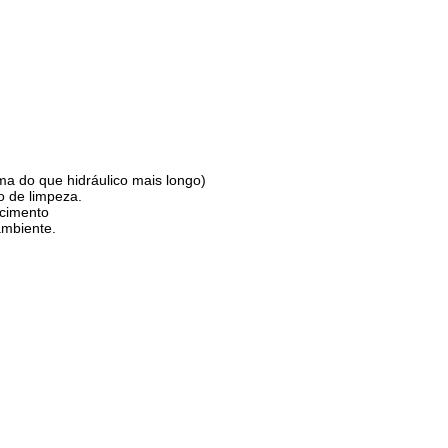
ma do que hidráulico mais longo)
o de limpeza.
ecimento
ambiente.