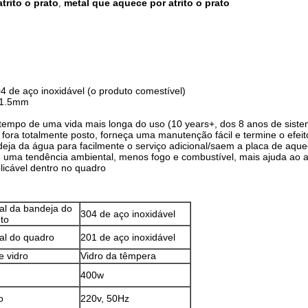
trito o prato
metal que aquece por atrito o prato
,
4 de aço inoxidável (o produto comestível)
0~1.5mm
tempo de uma vida mais longa do uso (10 years+, dos 8 anos de siste
a fora totalmente posto, forneça uma manutenção fácil e termine o efeit
ndeja da água para facilmente o serviço adicional/saem a placa de aqu
 uma tendência ambiental, menos fogo e combustível, mais ajuda ao 
licável dentro no quadro
al da bandeja do
304 de aço inoxidável
to
al do quadro
201 de aço inoxidável
e vidro
Vidro da têmpera
400w
o
220v, 50Hz