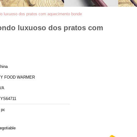
ndo luxuoso dos pratos com aquecimento bonde
dondo luxuoso dos pratos com
hina
BY FOOD WARMER
/A
YS64711
 pc
egotiable