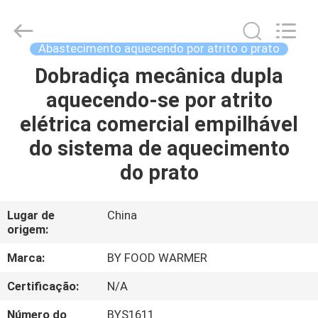
2026
Shaoxing
Biaoyi
Hardware
Products
Abastecimento aquecendo por atrito o prato
Co.,Ltd.
All
Dobradiça mecânica dupla
CASA
Rights
Reserved.
aquecendo-se por atrito
PRODUTOS
elétrica comercial empilhável
do sistema de aquecimento
SOBRE
do prato
NÓS
Lugar de
China
origem:
EXCURSÃO
DA
Marca:
BY FOOD WARMER
FÁBRICA
Certificação:
N/A
Número do
BYS1611