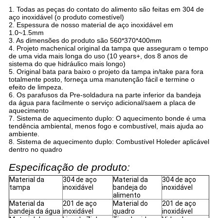
1. Todas as peças do contato do alimento são feitas em 304 de
aço inoxidável (o produto comestível)
2. Espessura de nosso material de aço inoxidável em
1.0~1.5mm
3. As dimensões do produto são 560*370*400mm
4. Projeto machenical original da tampa que asseguram o tempo
de uma vida mais longa do uso (10 years+, dos 8 anos de
sistema do que hidráulico mais longo)
5. Original bata para baixo o projeto da tampa in/take para fora
totalmente posto, forneça uma manutenção fácil e termine o
efeito de limpeza.
6. Os parafusos da Pre-soldadura na parte inferior da bandeja
da água para facilmente o serviço adicional/saem a placa de
aquecimento
7. Sistema de aquecimento duplo: O aquecimento bonde é uma
tendência ambiental, menos fogo e combustível, mais ajuda ao
ambiente.
8. Sistema de aquecimento duplo: Combustível Holeder aplicável
dentro no quadro
Especificação de produto:
Material da
304 de aço
Material da
304 de aço
tampa
inoxidável
bandeja do
inoxidável
alimento
Material da
201 de aço
Material do
201 de aço
bandeja da água
inoxidável
quadro
inoxidável