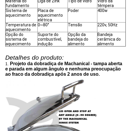
Material do
Liga de Zink
Tipo de vidro
Vidro da
fundamento
têmpera
Sistema de
Placa de
Poder
400w
aquecimento
aquecimento
elétrica
Temperatura de
0~80°
Tensão
220v, 50Hz
aquecimento
Opção do
Suporte do
Opção da
Bandeja
sistema de
combustível,
bandeja do
cerâmica do
aquecimento
indução
alimento
alimento
Detalhes do produto:
Projeto da dobradiça de Machanical - tampa aberta
1.
e parada em algum ângulo e nenhuma preocupação
ao fraco da dobradiça após 2 anos de uso.