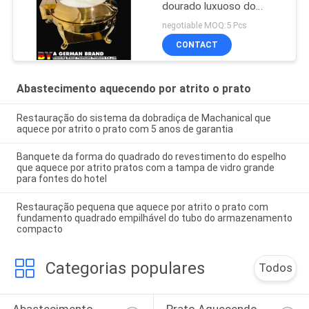
dourado luxuoso do
quadro dos pés do tigre
negotiable MOQ:5 Pcs
com bandeja cerâmica
CONTACT
Abastecimento aquecendo por atrito o prato
Restauração do sistema da dobradiça de Machanical que
aquece por atrito o prato com 5 anos de garantia
Banquete da forma do quadrado do revestimento do espelho
que aquece por atrito pratos com a tampa de vidro grande
para fontes do hotel
Restauração pequena que aquece por atrito o prato com
fundamento quadrado empilhável do tubo do armazenamento
compacto
Categorias populares
Todos
Abastecimento 
Prato Aquecendo-