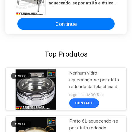
aquecendo-se por atrito elétrica
comercial empilhável do sistema
de aquecimento do prato
Continue
Top Produtos
Nenhum vidro
aquecendo-se por atrito
redondo da tela cheia do
prato do fogão de
negotiable MOQ:5 pc
indução do quadro com
CONTACT
superfície do plano
Prato 6L aquecendo-se
por atrito redondo