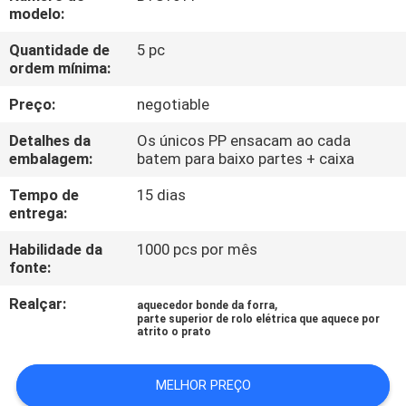
CONTROLE
modelo:
DA
Quantidade de
5 pc
ordem mínima:
QUALIDADE
Preço:
negotiable
CONTACTE-
Detalhes da
Os únicos PP ensacam ao cada
NOS
embalagem:
batem para baixo partes + caixa
Tempo de
15 dias
entrega:
PEÇA
UMAS
Habilidade da
1000 pcs por mês
fonte:
CITAÇÕES
Realçar:
,
aquecedor bonde da forra
parte superior de rolo elétrica que aquece por
atrito o prato
MAPA
DO
MELHOR PREÇO
SITE