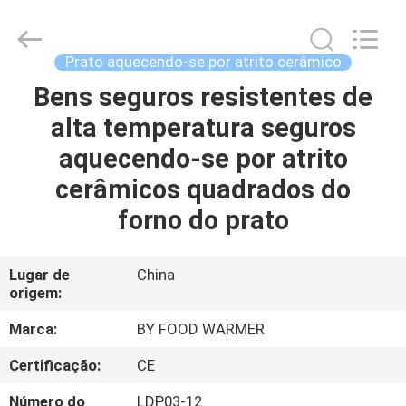
2025
Shaoxing
Biaoyi
Hardware
Products
Prato aquecendo-se por atrito cerâmico
Co.,Ltd.
All
Bens seguros resistentes de
CASA
Rights
Reserved.
alta temperatura seguros
PRODUTOS
aquecendo-se por atrito
cerâmicos quadrados do
SOBRE
forno do prato
NÓS
Lugar de
China
origem:
EXCURSÃO
DA
Marca:
BY FOOD WARMER
FÁBRICA
Certificação:
CE
Número do
LDP03-12