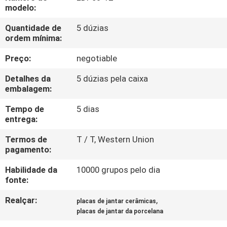
CONTROLE
modelo:
DA
Quantidade de
5 dúzias
ordem mínima:
QUALIDADE
Preço:
negotiable
CONTACTE-
Detalhes da
5 dúzias pela caixa
NOS
embalagem:
Tempo de
5 dias
entrega:
PEÇA
UMAS
Termos de
T / T, Western Union
pagamento:
CITAÇÕES
Habilidade da
10000 grupos pelo dia
fonte:
MAPA
Realçar:
,
placas de jantar cerâmicas
DO
placas de jantar da porcelana
SITE