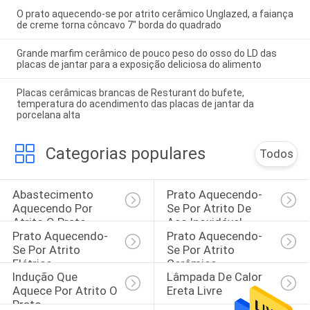
O prato aquecendo-se por atrito cerâmico Unglazed, a faiança
de creme torna côncavo 7" borda do quadrado
Grande marfim cerâmico de pouco peso do osso do LD das
placas de jantar para a exposição deliciosa do alimento
Placas cerâmicas brancas de Resturant do bufete,
temperatura do acendimento das placas de jantar da
porcelana alta
Categorias populares
Todos
Abastecimento 
Prato Aquecendo-
Aquecendo Por 
Se Por Atrito De 
Atrito O Prato
Aço Inoxidável
Prato Aquecendo-
Prato Aquecendo-
Se Por Atrito 
Se Por Atrito 
Elétrico
Cerâmico
Indução Que 
Lâmpada De Calor 
Aquece Por Atrito O 
Ereta Livre
Prato