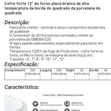
Cofre forte 12" do forno placa branca de alta
temperatura da borda do quadrado da porcelana do
quadrado
Descrição:
Fabricante chinês - controle e preço competitivo excelentes
da qualidade
O fornecedor de 2016 produtos nomeados chinês da
porcelana da CIMEIRA G20
Artigos padrão selecionados especialmente para bater em
fontes
Temperatura 1320℃ do fogo de Prodcution - cofre forte no
forno, no Micro-forno, na máquina de lavar louça, etc.
7 opções - 6", 7", 8"; 9", 10", 11", 12"
Especificação:
Comprimento
308
Largura
308
Hight
30
Borda
42
milímetros
milímetros
milímetros
milímetr
Característica: