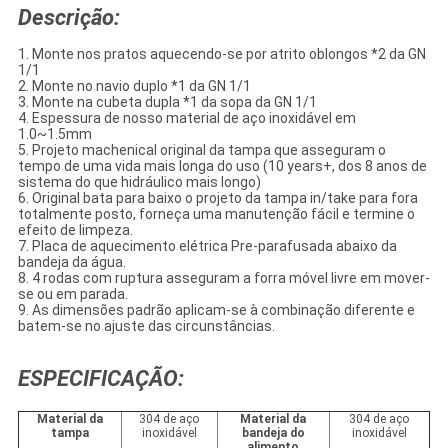
Descrição:
1. Monte nos pratos aquecendo-se por atrito oblongos *2 da GN
1/1
2. Monte no navio duplo *1 da GN 1/1
3. Monte na cubeta dupla *1 da sopa da GN 1/1
4. Espessura de nosso material de aço inoxidável em
1.0~1.5mm
5. Projeto machenical original da tampa que asseguram o
tempo de uma vida mais longa do uso (10 years+, dos 8 anos de
sistema do que hidráulico mais longo)
6. Original bata para baixo o projeto da tampa in/take para fora
totalmente posto, forneça uma manutenção fácil e termine o
efeito de limpeza.
7. Placa de aquecimento elétrica Pre-parafusada abaixo da
bandeja da água.
8. 4 rodas com ruptura asseguram a forra móvel livre em mover-
se ou em parada.
9. As dimensões padrão aplicam-se à combinação diferente e
batem-se no ajuste das circunstâncias.
ESPECIFICAÇÃO:
Material da
304 de aço
Material da
304 de aço
tampa
inoxidável
bandeja do
inoxidável
alimento