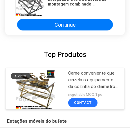
montagem combinado,
cinzelando a placa com espessura
da lâmpada de calor 1-1.5mm
Continue
Top Produtos
Carne conveniente que
cinzela o equipamento
da cozinha do diâmetro
da bandeja do alimento
negotiable MOQ:1 pc
da estação Φ345mm
CONTACT
Estações móveis do bufete