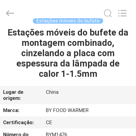
2026
Shaoxing
Biaoyi
Hardware
Products
Estações móveis do bufete
Co.,Ltd.
All
Estações móveis do bufete da
CASA
Rights
Reserved.
montagem combinado,
PRODUTOS
cinzelando a placa com
espessura da lâmpada de
SOBRE
calor 1-1.5mm
NÓS
Lugar de
China
origem:
EXCURSÃO
DA
Marca:
BY FOOD WARMER
FÁBRICA
Certificação:
CE
Número do
BYM1476