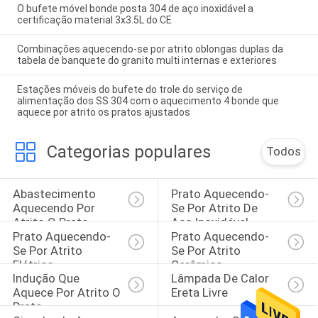
O bufete móvel bonde posta 304 de aço inoxidável a
certificação material 3x3.5L do CE
Combinações aquecendo-se por atrito oblongas duplas da
tabela de banquete do granito multi internas e exteriores
Estações móveis do bufete do trole do serviço de
alimentação dos SS 304 com o aquecimento 4 bonde que
aquece por atrito os pratos ajustados
Categorias populares
Todos
Abastecimento 
Prato Aquecendo-
Aquecendo Por 
Se Por Atrito De 
Atrito O Prato
Aço Inoxidável
Prato Aquecendo-
Prato Aquecendo-
Se Por Atrito 
Se Por Atrito 
Elétrico
Cerâmico
Indução Que 
Lâmpada De Calor 
Aquece Por Atrito O 
Ereta Livre
Prato