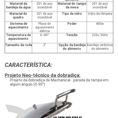
Material da
201 de aço
Material do tampo
201 de aço
bandeja da água
inoxidável
da mesa
inoxidável
Material do
201 de aço
Tipo de vidro
Vidro da têmpera
quadro
inoxidável
Sistema de
Placa de
Poder
400w
aquecimento
aquecimento
elétrica
Temperatura de
0~80°
Tensão
220v, 50Hz
aquecimento
Tamanho da roda
3"
Opção da bandeja
Bandeja cerâmica
do alimento
do alimento
CARACTERÍSTICA:
Projeto Neo-técnico da dobradiça:
Projeto da dobradiça de Machanical - parada da tampa em
algum ângulo (0-90°)