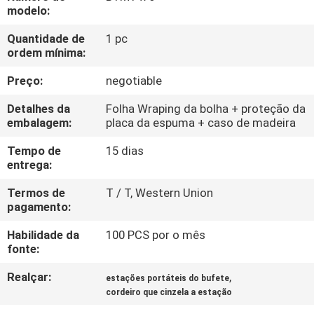
CONTROLE
modelo:
DA
Quantidade de
1 pc
ordem mínima:
QUALIDADE
Preço:
negotiable
CONTACTE-
Detalhes da
Folha Wraping da bolha + proteção da
NOS
embalagem:
placa da espuma + caso de madeira
Tempo de
15 dias
entrega:
PEÇA
UMAS
Termos de
T / T, Western Union
pagamento:
CITAÇÕES
Habilidade da
100 PCS por o mês
fonte:
MAPA
Realçar:
,
estações portáteis do bufete
DO
cordeiro que cinzela a estação
SITE